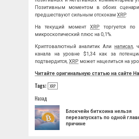
Позитивным моментом в обоих сценария
предшествуют сильным отскокам
XRP
.
На текущий момент
XRP
торгуется по 
микроскопический плюс на 0,1%.
Криптовалютный аналитик Али
написал
, 
канала на уровне $1,34 как за потенц
подтвердится,
XRP
может нацелиться на уров
Читайте оригинальную статью на сайте
Ha
Tags:
XRP
Навигация
Назад
записи
Блокчейн биткоина нельзя
перезапускать по одной глав
причине