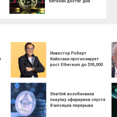
биткоин достиг дна
Инвестор Роберт
у
Кийосаки прогнозирует
рост Ethereum до $95,000
Sharlink возобновила
покупку эфириумов спустя
8 месяцев перерыва