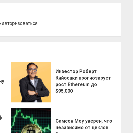
о
авторизоваться
.
Инвестор Роберт
о
Кийосаки прогнозирует
ну
рост Ethereum до
$95,000
ф
Самсон Моу уверен, что
независимо от циклов