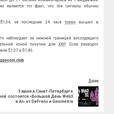
х является тот факт, что эти сигналы обычно
$1,34, за последние 24 часа
токен
вышел в
что наблюдает за нижней границей восходящего
иальной зоной покупки для
XRP
. Если разворот
ни $1,37 и $1,40.
ppycoin.club
Далее
3 июня в Санкт-Петербурге
Предыдущая
Следующая
ной
состоится «Большой День Web3
запись:
запись:
и AI» от DeFrens и Geometria