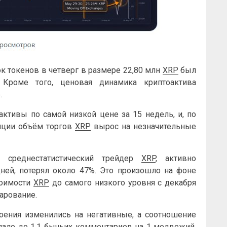
ок токенов в четверг в размере 22,80 млн
XRP
был
Кроме того, ценовая динамика криптоактива
.
активы по самой низкой цене за 15 недель, и, по
ляции объём торгов
XRP
вырос на незначительные
о среднестатистический трейдер
XRP
, активно
ней, потерял около 47%. Это произошло на фоне
тоимости
XRP
до самого низкого уровня с декабря
чарование.
оения изменились на негативные, а соотношение
ало до 1,1 бычьих комментариев на 1 медвежий.