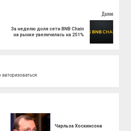
Далее
За неделю доля сети BNB Chain
Предыдущая
Следующая
на рынке увеличилась на 251%
запись:
запись:
о
авторизоваться
.
Чарльза Хоскинсона