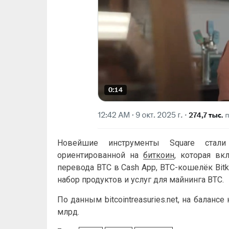
Новейшие инструменты Square стали
ориентированной на
биткоин
, которая вк
перевода BTC в Cash App, BTC-кошелёк Bitk
набор продуктов и услуг для майнинга BTC.
По данным bitcointreasuries.net, на балан
млрд.