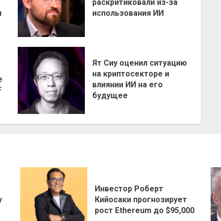
раскритиковали из-за
н
использования ИИ
Ят Сиу оценил ситуацию
на криптосекторе и
е
влиянии ИИ на его
F
будущее
Инвестор Роберт
у
Кийосаки прогнозирует
рост Ethereum до $95,000