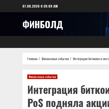
Перейти
07.08.2026
6:35:10 AM
к
содержимому
ФИНБОЛД
Главная
Финансовые события
Интеграция биткоина в сис
Финансовые события
Интеграция биткои
PoS подняла акц