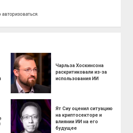
о
авторизоваться
.
Чарльза Хоскинсона
раскритиковали из-за
н
использования ИИ
Ят Сиу оценил ситуацию
на криптосекторе и
е
влиянии ИИ на его
F
будущее