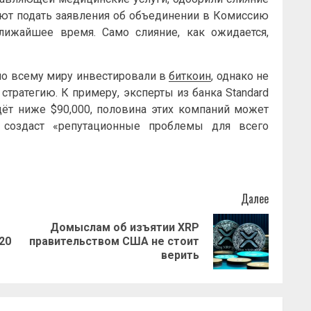
руют подать заявления об объединении в Комиссию
жайшее время. Само слияние, как ожидается,
по всему миру инвестировали в
биткоин
, однако не
тратегию. К примеру, эксперты из банка Standard
адёт ниже $90,000, половина этих компаний может
о создаст «репутационные проблемы для всего
Далее
Домыслам об изъятии XRP
Предыдущая
Следующая
20
правительством США не стоит
запись:
запись:
верить