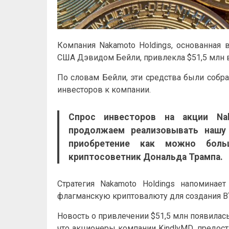
Компания Nakamoto Holdings, основанная 
США Дэвидом Бейли, привлекла $51,5 млн в
По словам Бейли, эти средства были собра
инвесторов к компании.
Спрос инвесторов на акции Na
продолжаем реализовывать нашу 
приобретение как можно боль
криптосоветник Дональда Трампа.
Стратегия Nakamoto Holdings напоминае
флагманскую криптовалюту для создания B
Новость о привлечении $51,5 млн появилась 
что акционеры компании KindlyMD, предос