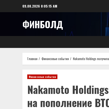
Перейти
09.08.2026
8:05:16 AM
к
содержимому
ФИНБОЛД
Главная
Финансовые события
Nakamoto Holdings получила
Финансовые события
Nakamoto Holdings
на пополнение BT