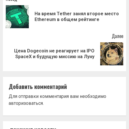
Навигация
записи
На время Tether занял второе место
Пр
Ethereum в общем рейтинге
за
Далее
Цена Dogecoin не реагирует на IPO
Следующая
SpaceX и будущую миссию на Луну
запись:
Добавить комментарий
Для отправки комментария вам необходимо
авторизоваться
.