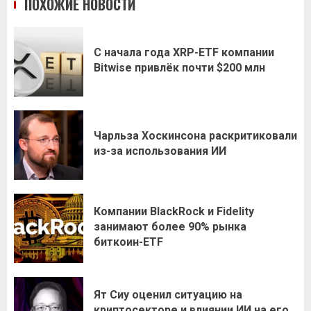
ПОХОЖИЕ НОВОСТИ
С начала года XRP-ETF компании
Bitwise привлёк почти $200 млн
Чарльза Хоскинсона раскритиковали
из-за использования ИИ
Компании BlackRock и Fidelity
занимают более 90% рынка
биткоин-ETF
Ят Сиу оценил ситуацию на
криптосекторе и влиянии ИИ на его