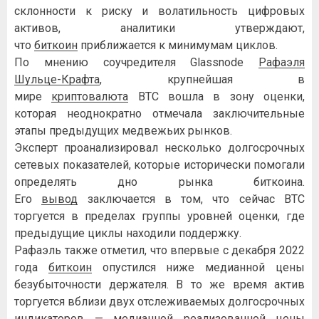
склонности к риску и волатильность цифровых
активов, аналитики утверждают,
что
биткоин
приближается к минимумам циклов.
По мнению соучредителя Glassnode
Рафаэля
Шульце-Крафта
, крупнейшая в
мире
криптовалюта
BTC вошла в зону оценки,
которая неоднократно отмечала заключительные
этапы предыдущих медвежьих рынков.
Эксперт проанализировал несколько долгосрочных
сетевых показателей, которые исторически помогали
определять дно рынка биткоина.
Его
вывод
заключается в том, что сейчас BTC
торгуется в пределах группы уровней оценки, где
предыдущие циклы находили поддержку.
Рафаэль также отметил, что впервые с декабря 2022
года
биткоин
опустился ниже медианной цены
безубыточности держателя. В то же время актив
торгуется вблизи двух отслеживаемых долгосрочных
индикаторов — медианной реализованной цены