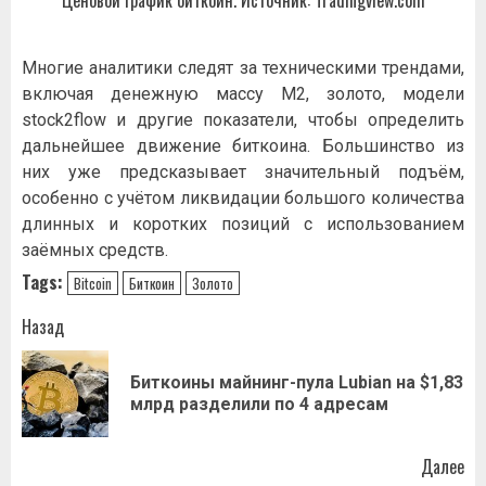
Ценовой график биткоин. Источник: Tradingview.com
Многие аналитики следят за техническими трендами,
включая денежную массу M2, золото, модели
stock2flow и другие показатели, чтобы определить
дальнейшее движение биткоина. Большинство из
них уже предсказывает значительный подъём,
особенно с учётом ликвидации большого количества
длинных и коротких позиций с использованием
заёмных средств.
Tags:
Bitcoin
Биткоин
Золото
Навигация
Назад
записи
Биткоины майнинг-пула Lubian на $1,83
Пр
млрд разделили по 4 адресам
за
Далее