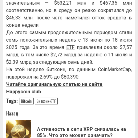
значительным — $532,21 млн и $467,35 млн
соответственно, но в среду он резко сократился до
$46,33 млн, после чего наметился отток средств в
конце недели.
До этого самым продолжительным периодом стали
семь положительных недель с 13 июня по 18 июля
2025 года. За это время
ETF
привлекли около $7,57
млрд, в том числе $2,72 млрд за неделю с 11 июля и
$2,39 млрд за следующие семь дней.
На этой неделе
биткоин
, по
данным
CoinMarketCap,
подорожал на 2,69% до $80,390.
Читайте оригинальную статью на сайте
Happycoin.club
Tags:
Bitcoin
биткоин-ETF
Навигация
Назад
записи
Активность в сети XRP снизилась на
Пр
85%. Что это может означать?
за