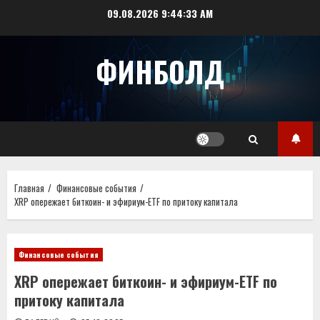
Перейти
09.08.2026
9:44:34 AM
к
содержимому
ФИНБОЛД
Главная
Финансовые события
XRP опережает биткоин- и эфириум-ETF по притоку капитала
Финансовые события
XRP опережает биткоин- и эфириум-ETF по
притоку капитала