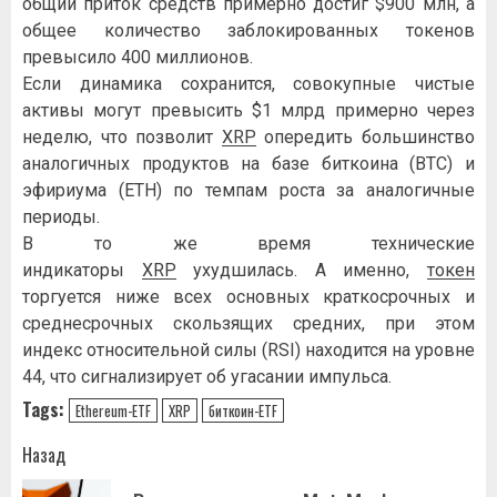
общий приток средств примерно достиг $900 млн, а
общее количество заблокированных токенов
превысило 400 миллионов.
Если динамика сохранится, совокупные чистые
активы могут превысить $1 млрд примерно через
неделю, что позволит
XRP
опередить большинство
аналогичных продуктов на базе биткоина (BTC) и
эфириума (ETH) по темпам роста за аналогичные
периоды.
В то же время технические
индикаторы
XRP
ухудшилась. А именно,
токен
торгуется ниже всех основных краткосрочных и
среднесрочных скользящих средних, при этом
индекс относительной силы (RSI) находится на уровне
44, что сигнализирует об угасании импульса.
Tags:
Ethereum-ETF
XRP
биткоин-ETF
Навигация
Назад