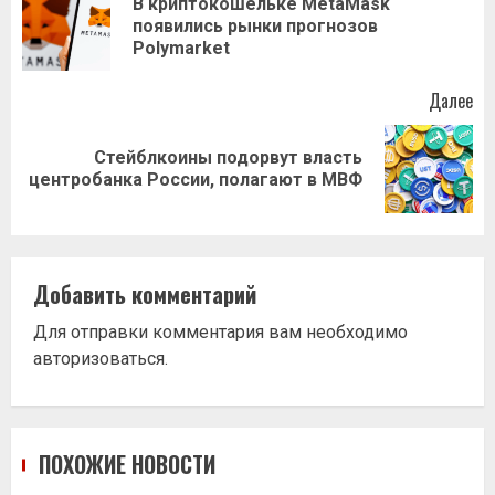
записи
В криптокошельке MetaMask
Пр
появились рынки прогнозов
за
Polymarket
Далее
Стейблкоины подорвут власть
Следующая
центробанка России, полагают в МВФ
запись:
Добавить комментарий
Для отправки комментария вам необходимо
авторизоваться
.
ПОХОЖИЕ НОВОСТИ