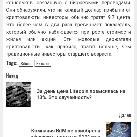
кошельков, связанную с биржевыми переводами.
Они обнаружили, что на каждый доллар прибыли от
криптовалюты инвесторы обычно тратят 9,7 цента.
Это более чем в два раза превышает показатель,
который обычно наблюдается при росте стоимости
жилья или акций. Эти молодые держатели
криптовалюты, как правило, тратят больше, чем
традиционные инвесторы старшего возраста.
Tags:
Bitcoin
Биткоин
Навигация
Назад
записи
За день цена Litecoin повысилась на
Пр
13%. Это случайность?
за
Далее
Компания BitMine приобрела
Следующая
эфириумы почти на $104 млн