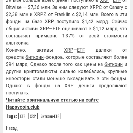
29 мая больше всего денег поступило в
XRP
—
ETF
от
Bitwise — $7,36 млн. За ним следуют XRPC от Canary с
$2,38 млн и XRPZ от Franklin с $2,14 млн. Всего в эти
фонды на базе
XRP
поступило $1,42 млрд. Сейчас
общие активы
XRP
—
ETF
оценивают в $1,12 млрд, что
составляет примерно 1,37% от всей стоимости
альткоина.
Конечно, активы
XRP
—
ETF
далеки от
средств
биткоин
-фондов, которые составляют более
$94 млрд. Однако после того как цены на
биткоин
и
другие криптовалюты сильно колебались, крупные
инвесторы стали меньше вкладывать в эти фонды.
Однако в фонды на
XRP
деньги продолжают
поступать.
Читайте оригинальную статью на сайте
Happycoin.club
Tags:
ETF
XRP
биткоин-ETF
Навигация
Назад